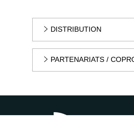
DISTRIBUTION
PARTENARIATS / COP
2, rue Augustin Hen
02.32.13.10.50
|
bill