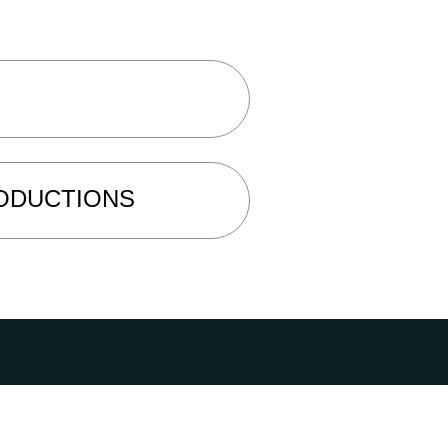
RODUCTIONS
ry - 76503 ELBEUF
etterie@cirquetheatre.com