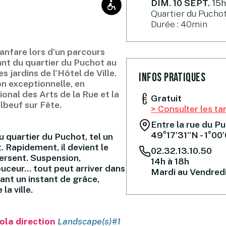
DIM. 10 SEPT.
15
Quartier du Puchot
Durée : 40min
fanfare lors d’un parcours
ant du quartier du Puchot au
 jardins de l'Hôtel de Ville.
Infos pratiques
n exceptionnelle, en
ional des Arts de la Rue et la
Gratuit
Elbeuf sur Fête.
> Consulter les tar
Entre la rue du Pu
49°17’31‘’N - 1°00
 quartier du Puchot, tel un
 Rapidement, il devient le
02.32.13.10.50
versent. Suspension,
14h à 18h
ouceur… tout peut arriver dans
Mardi au Vendred
ant un instant de grâce,
a ville.
ola direction
Landscape(s)#1