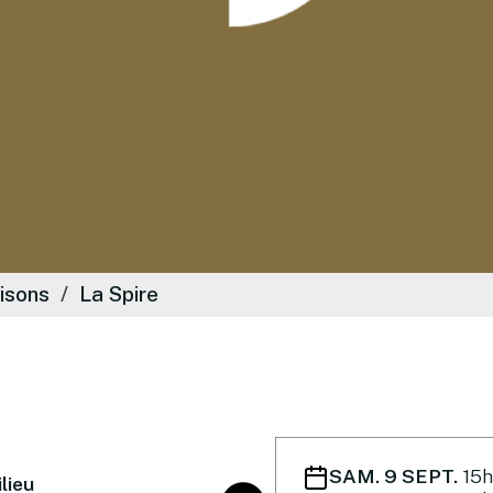
isons
La Spire
SAM. 9 SEPT.
15
lieu