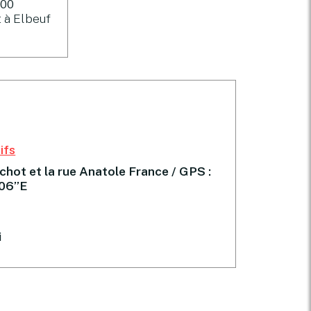
h00
 à Elbeuf
ifs
chot et la rue Anatole France / GPS :
’06’’E
i