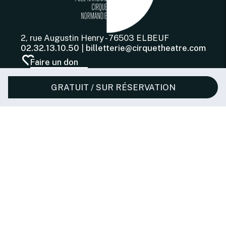
2, rue Augustin Henry - 76503 ELBEUF
02.32.13.10.50
|
billetterie@cirquetheatre.com
Faire un don
GRATUIT / SUR RÉSERVATION
Newsletter
Inscrivez-vous à notre newsletter pour rester à
l’affut des dernières nouveautés.
S’INSCRIRE
Mentions légales
Création, Hébergement :
Net-Conception.com
Cirque-Théâtre d'Elbeuf © 2026
Licences d'entrepreneur de spectacles : L-R-2021-013389 -
Catégorie 1 ; L-R-2021-013387 - Catégorie 2 ; L-R-2021-013384 -