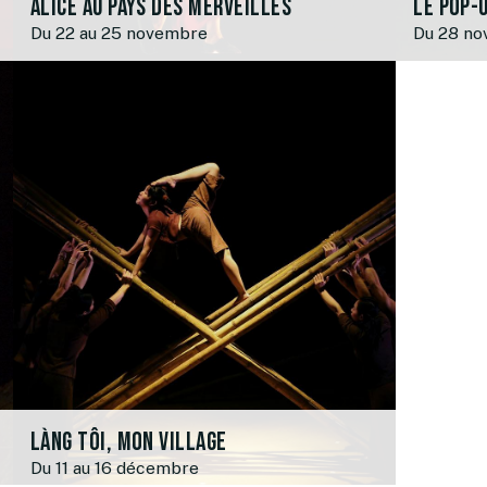
Alice au pays des merveilles
Le Pop-
Du 22 au 25 novembre
Du 28 no
Làng Tôi, mon village
Du 11 au 16 décembre