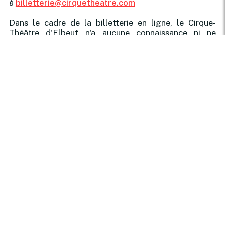
à
billetterie@cirquetheatre.com
Dans le cadre de la billetterie en ligne, le Cirque-
Théâtre d'Elbeuf n'a aucune connaissance ni ne
conserve aucune données bancaires.
2, rue Augustin Henry - 76503 ELBEUF
02.32.13.10.50
|
billetterie@cirquetheatre.com