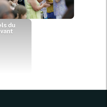
ls du
ivant