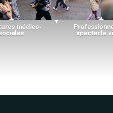
tures médico-
Professionne
sociales
spectacle v