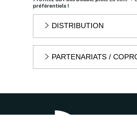
préférentiels !
DISTRIBUTION
PARTENARIATS / COP
2, rue Augustin Hen
02.32.13.10.50
|
bill