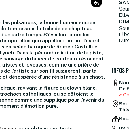
SAM
Sous
Elb
DIM
e, les pulsations, la bonne humeur sucrée
Sous
le tombe sous la toile de ce chapiteau,
Elb
d’un autre temps. S’éveillent alors les
Duré
ntemporelles qui rappellent autant l’esprit
ises en scène baroque de Roméo Castelluci
 Lynch. Dans la pénombre intime de la piste,
âce sauvage du lancer de couteaux résonnent
 tristes et joyeuses, comme une prière de
Infos 
de l’artiste sur son fil suggèrent, par la
ace et désespérée d’une résistance à un chaos.
Nor
cirque, ravivant la figure du clown blanc,
De 5
trochocs esthétiques, où se côtoient le
> Co
n sonne comme une supplique pour l’avenir du
Sous
 moment d’émotion pure.
Thé
Sou
02.3
Oraison
pour obtenir des tarifs