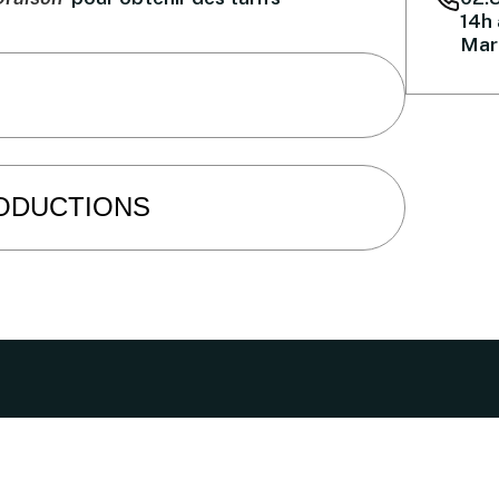
14h 
Mar
RODUCTIONS
ry - 76503 ELBEUF
etterie@cirquetheatre.com