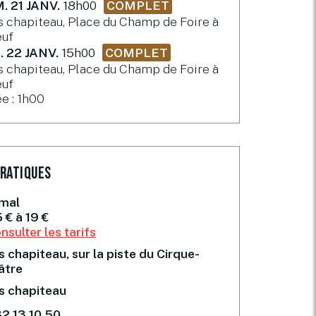
. 21 JANV.
18h00
COMPLET
 chapiteau, Place du Champ de Foire à
euf
. 22 JANV.
15h00
COMPLET
 chapiteau, Place du Champ de Foire à
euf
e : 1h00
pratiques
mal
 € à 19 €
nsulter les tarifs
 chapiteau, sur la piste du Cirque-
âtre
s chapiteau
2.13.10.50