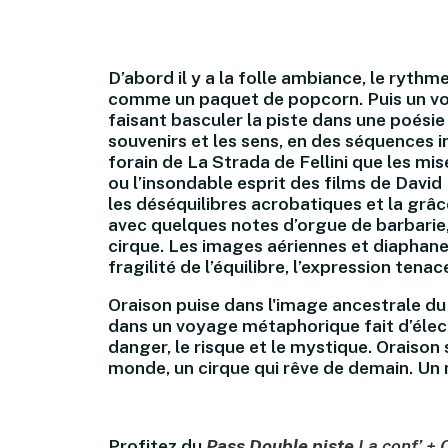
D’abord il y a la folle ambiance, le rythm
comme un paquet de popcorn. Puis un voi
faisant basculer la piste dans une poésie 
souvenirs et les sens, en des séquences i
forain de La Strada de Fellini que les m
ou l’insondable esprit des films de David
les déséquilibres acrobatiques et la gr
avec quelques notes d’orgue de barbarie,
cirque. Les images aériennes et diaphanes 
fragilité de l’équilibre, l’expression ten
Oraison puise dans l'image ancestrale du 
dans un voyage métaphorique fait d’élec
danger, le risque et le mystique. Oraiso
monde, un cirque qui rêve de demain. Un
Profitez du
Pass Double piste
La conf’ + 